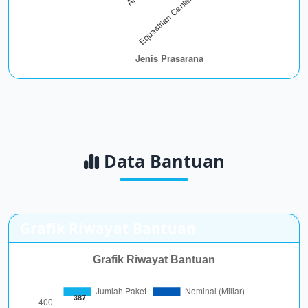
Data Bantuan
Grafik Riwayat Bantuan