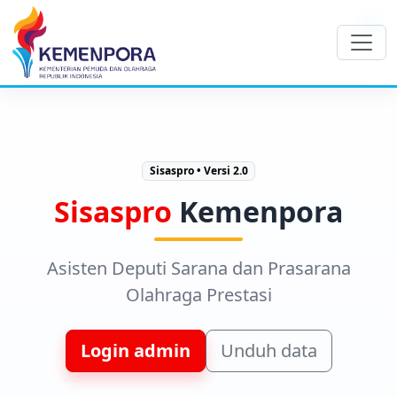
Sisaspro • Versi 2.0
Sisaspro
Kemenpora
Asisten Deputi Sarana dan Prasarana
Olahraga Prestasi
Login admin
Unduh data