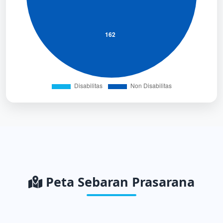
Peta Sebaran Prasarana