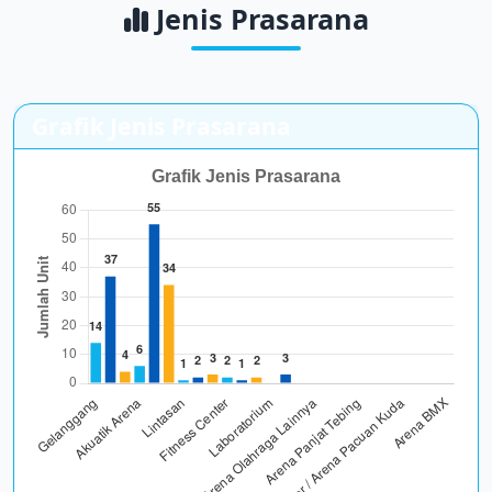
Jenis Prasarana
Grafik Jenis Prasarana